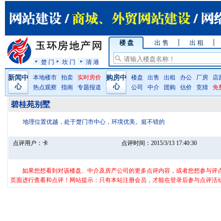
楼 盘
出 售
出 租
楚 门
坎 门
清 港
新闻中
本地楼市
拍卖
实时房价
购房中
楼盘
出售
出租
办公
厂房
店
心
心
热点观察
指南
专题报道
公司
中介
团购
估价
竞猜
免
碧桂苑别墅
地理位置优越，处于楚门市中心，环境优美。挺不错的
点评用户：
卡
点评时间：
2015/3/13 17:40:30
如果您想看到对该楼盘、中介及房产公司的更多点评内容，或者您想参与评
页面进行查看和点评！网站提示：只有本站注册会员，才能在登录后参与点评活