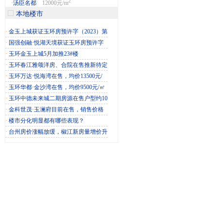
2
·
汤臣名都
12000元/m
本地楼市
·
金玉上城获证玉环房预许字（2023）第
·
国强创融·悦湖天境获证玉环房预许字
·
玉环金玉上城5月加推23#楼
·
玉环春江雅颂洋房、合院在售推新待定
·
玉环万达·悦海湾在售，均价13500元/
·
玉环华都·金沙湾在售，均价9500元/㎡
·
玉环中德未来城二期房源在售户型约10
·
金科世茂·玉澜府目前在售，销售价格
·
楼市分化明显都有哪些表现？
·
台州房价涨幅放缓，椒江新房量增价升