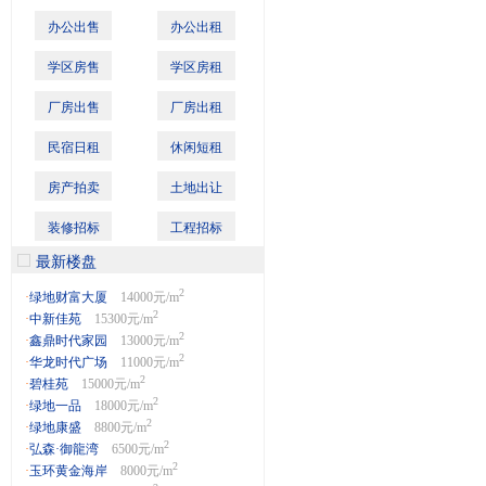
办公出售
办公出租
学区房售
学区房租
厂房出售
厂房出租
民宿日租
休闲短租
房产拍卖
土地出让
装修招标
工程招标
最新楼盘
2
·
绿地财富大厦
14000元/m
2
·
中新佳苑
15300元/m
2
·
鑫鼎时代家园
13000元/m
2
·
华龙时代广场
11000元/m
2
·
碧桂苑
15000元/m
2
·
绿地一品
18000元/m
2
·
绿地康盛
8800元/m
2
·
弘森·御龍湾
6500元/m
2
·
玉环黄金海岸
8000元/m