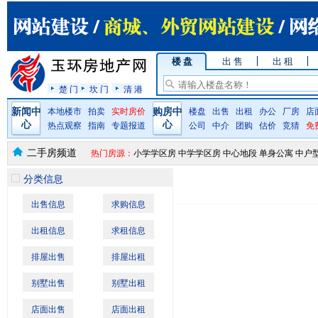
楼 盘
出 售
出 租
楚 门
坎 门
清 港
新闻中
本地楼市
拍卖
实时房价
购房中
楼盘
出售
出租
办公
厂房
店
心
心
热点观察
指南
专题报道
公司
中介
团购
估价
竞猜
免
二手房频道
热门房源：
小学学区房
中学学区房
中心地段
单身公寓
中户
分类信息
出售信息
求购信息
出租信息
求租信息
排屋出售
排屋出租
别墅出售
别墅出租
店面出售
店面出租