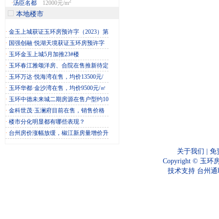
2
·
汤臣名都
12000元/m
本地楼市
·
金玉上城获证玉环房预许字（2023）第
·
国强创融·悦湖天境获证玉环房预许字
·
玉环金玉上城5月加推23#楼
·
玉环春江雅颂洋房、合院在售推新待定
·
玉环万达·悦海湾在售，均价13500元/
·
玉环华都·金沙湾在售，均价9500元/㎡
·
玉环中德未来城二期房源在售户型约10
·
金科世茂·玉澜府目前在售，销售价格
·
楼市分化明显都有哪些表现？
·
台州房价涨幅放缓，椒江新房量增价升
关于我们
|
免
Copyright © 
技术支持
台州通