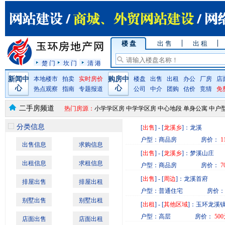
楼 盘
出 售
出 租
楚 门
坎 门
清 港
新闻中
本地楼市
拍卖
实时房价
购房中
楼盘
出售
出租
办公
厂房
店
心
心
热点观察
指南
专题报道
公司
中介
团购
估价
竞猜
免
二手房频道
热门房源：
小学学区房
中学学区房
中心地段
单身公寓
中户
分类信息
[
出售
] - [
龙溪乡
]：龙溪
户型：商品房 房价：
1
出售信息
求购信息
[
出售
] - [
龙溪乡
]：梦溪山庄
出租信息
求租信息
户型：商品房 房价：
7
[
出售
] - [
周边
]：龙溪首府
排屋出售
排屋出租
户型：普通住宅 房价：
别墅出售
别墅出租
[
出租
] - [
其他区域
]：玉环龙溪
户型：高层 房价：
500
店面出售
店面出租