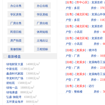
[
出售
] - [
市中心区
]：龙溪首府
办公出售
办公出租
户型：多层 房价：
37
[
出售
] - [
城北区域
]：龙溪山外
学区房售
学区房租
户型：多层 房价：
11
厂房出售
厂房出租
[
出售
] - [
城北区域
]：龙溪首府
民宿日租
休闲短租
户型：小高层 房价：
6
[
出售
] - [
城北区域
]：龙溪首府
房产拍卖
土地出让
户型：小高层 房价：
6
装修招标
工程招标
[
出租
] - [
龙溪乡
]：塘洋岙
户型：厂房 房价：
10
最新楼盘
[
出租
] - [
龙溪乡
]：龙溪梅岙工
2
·
绿地财富大厦
14000元/m
户型：厂房 房价：
22
2
·
中新佳苑
15300元/m
2
·
鑫鼎时代家园
13000元/m
[
出租
] - [
龙溪乡
]：龙溪梅岙工
2
·
华龙时代广场
11000元/m
户型：厂房 房价：
22
2
·
碧桂苑
15000元/m
[
出售
] - [
龙溪乡
]：还行
2
·
绿地一品
18000元/m
2
户型：整栋楼 房价：
5
·
绿地康盛
8800元/m
2
·
弘森·御龍湾
6500元/m
2
·
玉环黄金海岸
8000元/m